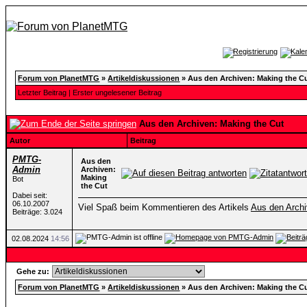
Forum von PlanetMTG
»
Artikeldiskussionen
»
Aus den Archiven: Making the C
Letzter Beitrag
|
Erster ungelesener Beitrag
Aus den Archiven: Making the Cut
Autor
Beitrag
PMTG-
Aus den
Admin
Archiven:
Making
Bot
the Cut
Dabei seit:
06.10.2007
Viel Spaß beim Kommentieren des Artikels
Aus den Archi
Beiträge: 3.024
02.08.2024
14:56
Gehe zu:
Forum von PlanetMTG
»
Artikeldiskussionen
»
Aus den Archiven: Making the C