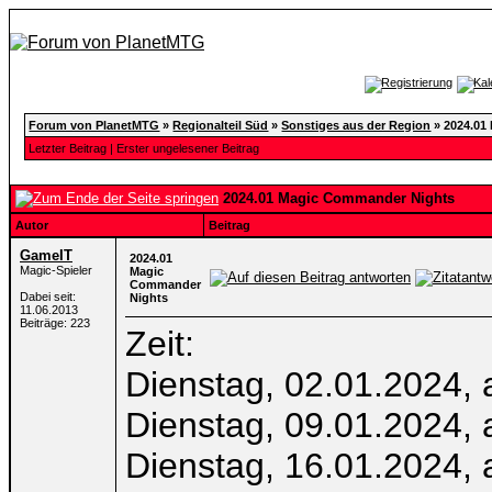
Forum von PlanetMTG
»
Regionalteil Süd
»
Sonstiges aus der Region
»
2024.01
Letzter Beitrag
|
Erster ungelesener Beitrag
2024.01 Magic Commander Nights
Autor
Beitrag
GameIT
2024.01
Magic-Spieler
Magic
Commander
Dabei seit:
Nights
11.06.2013
Beiträge: 223
Zeit:
Dienstag, 02.01.2024, 
Dienstag, 09.01.2024, 
Dienstag, 16.01.2024, 