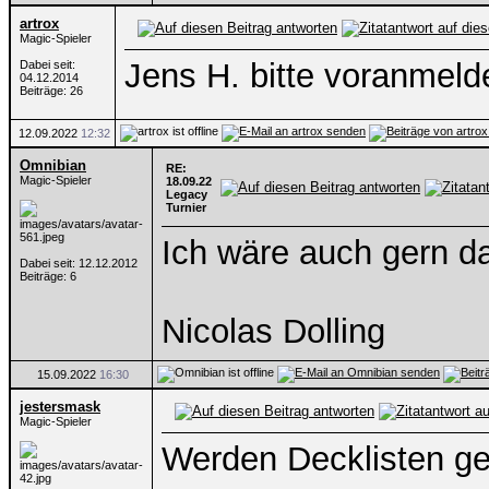
artrox
Magic-Spieler
Jens H. bitte voranmeld
Dabei seit:
04.12.2014
Beiträge: 26
12.09.2022
12:32
Omnibian
RE:
Magic-Spieler
18.09.22
Legacy
Turnier
Ich wäre auch gern da
Dabei seit: 12.12.2012
Beiträge: 6
Nicolas Dolling
15.09.2022
16:30
jestersmask
Magic-Spieler
Werden Decklisten g