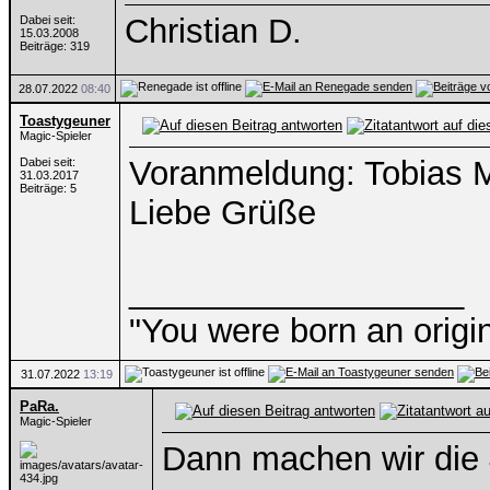
Christian D.
Dabei seit:
15.03.2008
Beiträge: 319
28.07.2022
08:40
Toastygeuner
Magic-Spieler
Voranmeldung: Tobias
Dabei seit:
31.03.2017
Beiträge: 5
Liebe Grüße
__________________
"You were born an origi
31.07.2022
13:19
PaRa.
Magic-Spieler
Dann machen wir die 