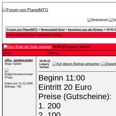
Forum von PlanetMTG
»
Regionalteil Nord
»
Sonstiges aus der Region
»
18.09.2
Letzter Beitrag
|
Erster ungelesener Beitrag
18.09.22 Legacy Turnier
Autor
Beitrag
ollis_spielecenter
18.09.22
Magic-Spieler
Legacy
Turnier
Beginn 11:00
Dabei seit: 01.02.2008
Eintritt 20 Euro
Beiträge: 786
Preise (Gutscheine):
1. 200
2. 100