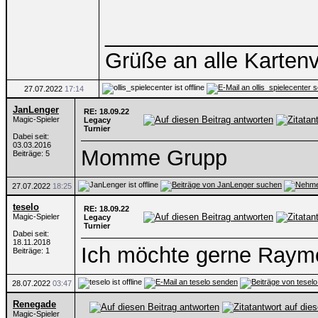
_________________
Grüße an alle Karten
27.07.2022
17:14
JanLenger
RE: 18.09.22
Magic-Spieler
Legacy
Turnier
Dabei seit:
03.03.2016
Momme Grupp
Beiträge: 5
27.07.2022
18:25
teselo
RE: 18.09.22
Magic-Spieler
Legacy
Turnier
Dabei seit:
18.11.2018
Ich möchte gerne Raym
Beiträge: 1
28.07.2022
03:47
Renegade
Magic-Spieler