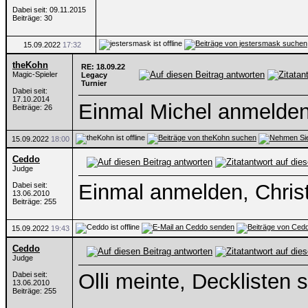
Dabei seit: 09.11.2015
Beiträge: 30
15.09.2022
17:32
theKohn
RE: 18.09.22
Magic-Spieler
Legacy
Turnier
Dabei seit:
17.10.2014
Einmal Michel anmelden
Beiträge: 26
15.09.2022
18:00
Ceddo
Judge
Einmal anmelden, Chris
Dabei seit:
13.06.2010
Beiträge: 255
15.09.2022
19:43
Ceddo
Judge
Olli meinte, Decklisten s
Dabei seit:
13.06.2010
Beiträge: 255