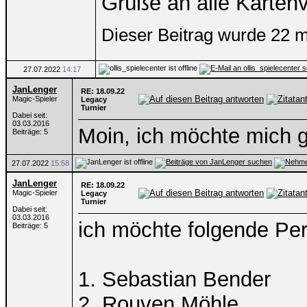
Grüße an alle Karten
Dieser Beitrag wurde 22 ma
27.07.2022
14:17
JanLenger
RE: 18.09.22
Magic-Spieler
Legacy
Turnier
Dabei seit:
03.03.2016
Moin, ich möchte mich
Beiträge: 5
27.07.2022
15:58
JanLenger
RE: 18.09.22
Magic-Spieler
Legacy
Turnier
Dabei seit:
03.03.2016
ich möchte folgende Pe
Beiträge: 5
1. Sebastian Bender
2. Rouven Möhle