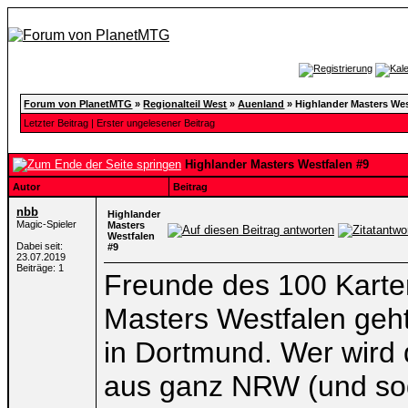
Forum von PlanetMTG
»
Regionalteil West
»
Auenland
»
Highlander Masters Wes
Letzter Beitrag
|
Erster ungelesener Beitrag
Highlander Masters Westfalen #9
Autor
Beitrag
nbb
Highlander
Magic-Spieler
Masters
Westfalen
Dabei seit:
#9
23.07.2019
Beiträge: 1
Freunde des 100 Karten
Masters Westfalen geht
in Dortmund. Wer wird 
aus ganz NRW (und soga