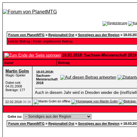
Forum von PlanetMTG
»
Regionalteil Ost
»
Sonstiges aus der Region
»
18.03.20
Letzter Beitrag
|
Erster ungelesener Beitrag
18.03.2018: Sachsen-Meisterschaft 2018
Autor
Beitrag
Martin Golm
18.03.2018:
Magic-Spieler
Sachsen-
Meisterschaft
Dabei seit:
2018
04.01.2008
Beiträge: 177
Auch in diesem Jahr wird in Dresden wieder die (inoffizie
22.02.2018
08:38
Gehe zu:
Forum von PlanetMTG
»
Regionalteil Ost
»
Sonstiges aus der Region
»
18.03.20