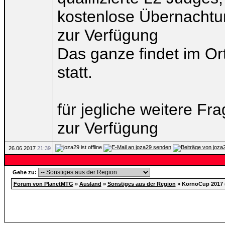
kostenlose Übernachtun
zur Verfügung
Das ganze findet im O
statt.
für jegliche weitere Fr
zur Verfügung
26.06.2017
21:39
Gehe zu:
Forum von PlanetMTG
»
Ausland
»
Sonstiges aus der Region
»
KornoCup 2017 (