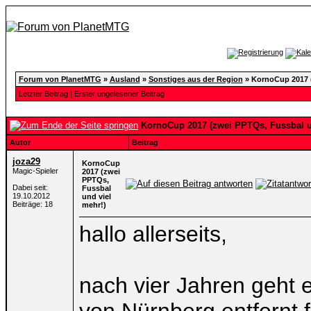
Forum von PlanetMTG
»
Ausland
»
Sonstiges aus der Region
»
KornoCup 2017 (
Letzter Beitrag
|
Erster ungelesener Beitrag
KornoCup 2017 (zwei PPTQs, Fussbal u
Autor
Beitrag
joza29
KornoCup
Magic-Spieler
2017 (zwei
PPTQs,
Dabei seit:
Fussbal
19.10.2012
und viel
Beiträge: 18
mehr!)
hallo allerseits,
nach vier Jahren geht