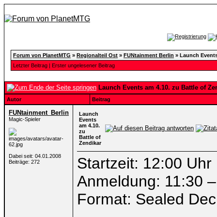
Forum von PlanetMTG
»
Regionalteil Ost
»
FUNtainment Berlin
»
Launch Events 
Letzter Beitrag
|
Erster ungelesener Beitrag
Launch Events am 4.10. zu Battle of Ze
Autor
Beitrag
FUNtainment_Berlin
Launch
Magic-Spieler
Events
am 4.10.
zu
Battle of
Zendikar
Dabei seit: 04.01.2008
Startzeit: 12:00 Uhr
Beiträge: 272
Anmeldung: 11:30 –
Format: Sealed Dec