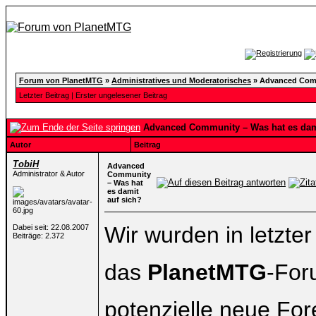
Forum von PlanetMTG
»
Administratives und Moderatorisches
»
Advanced Comm
Letzter Beitrag
|
Erster ungelesener Beitrag
Advanced Community – Was hat es dami
Autor
Beitrag
TobiH
Advanced
Administrator & Autor
Community
– Was hat
es damit
auf sich?
Wir wurden in letzte
Dabei seit: 22.08.2007
Beiträge: 2.372
das
PlanetMTG
-For
potenzielle neue Fore