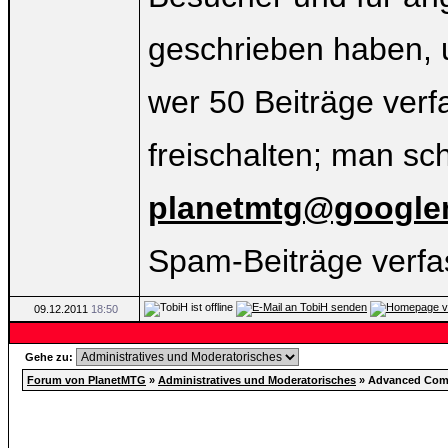
geschrieben haben, 
wer 50 Beiträge verf
freischalten; man sch
planetmtg@google
Spam-Beiträge verfass
09.12.2011
18:50
Gehe zu:
Forum von PlanetMTG
»
Administratives und Moderatorisches
»
Advanced Comm