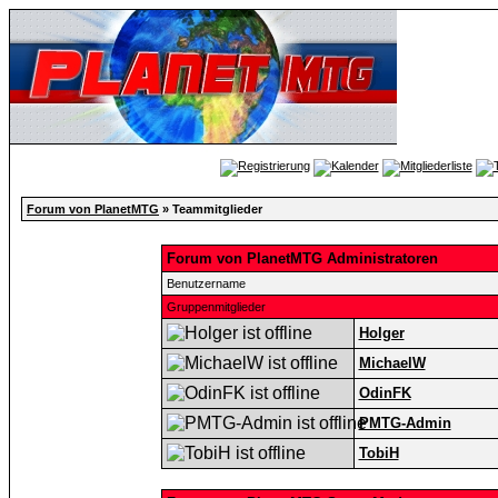
Forum von PlanetMTG
» Teammitglieder
Forum von PlanetMTG Administratoren
Benutzername
Gruppenmitglieder
Holger
MichaelW
OdinFK
PMTG-Admin
TobiH