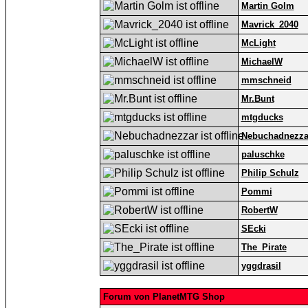
Martin Golm
Mavrick_2040
McLight
MichaelW
mmschneid
Mr.Bunt
mtgducks
Nebuchadnezza
paluschke
Philip Schulz
Pommi
RobertW
SEcki
The_Pirate
yggdrasil
Forum von PlanetMTG Shop