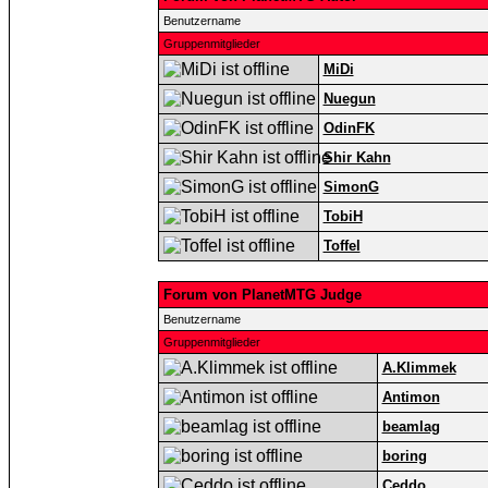
Benutzername
Gruppenmitglieder
MiDi
Nuegun
OdinFK
Shir Kahn
SimonG
TobiH
Toffel
Forum von PlanetMTG Judge
Benutzername
Gruppenmitglieder
A.Klimmek
Antimon
beamlag
boring
Ceddo