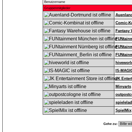
Benutzername
Gruppenmitglieder
Auenlan
Comic-K
Fantasy
FUNtain
FUNtain
FUNtainm
hiveworl
IS-MAGI
JK Enter
Minyarts
outpostc
spielela
SpielMix
Gehe zu: