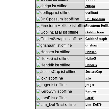
chriga
derflippi
Dr. Opossum
Firestorm Hellk
GoblinBasar
GoldenSeraph
grishaan
Hansen
HeikoS
Hendrik
JestersCap
jokr
jroger
Kerowyn
LarsF
Lim_Dul79