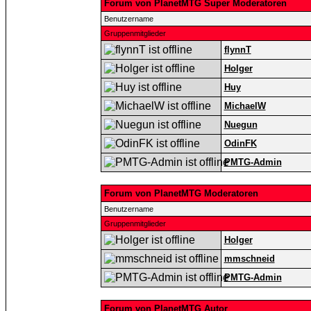
Forum von PlanetMTG Super Moderatoren
Benutzername
Gruppenmitglieder
flynnT
Holger
Huy
MichaelW
Nuegun
OdinFK
PMTG-Admin
Forum von PlanetMTG Moderatoren
Benutzername
Gruppenmitglieder
Holger
mmschneid
PMTG-Admin
Forum von PlanetMTG Autor