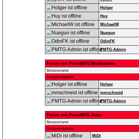
Holger
Huy
MichaelW
Nuegun
OdinFK
PMTG-Admin
Forum von PlanetMTG Moderatoren
Benutzername
Gruppenmitglieder
Holger
mmschneid
PMTG-Admin
Forum von PlanetMTG Autor
Benutzername
Gruppenmitglieder
MiDi