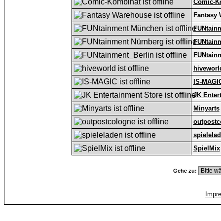
Comic-K
Fantasy
FUNtain
FUNtain
FUNtainm
hiveworl
IS-MAGI
JK Enter
Minyarts
outpostc
spielela
SpielMix
Gehe zu:
Impr