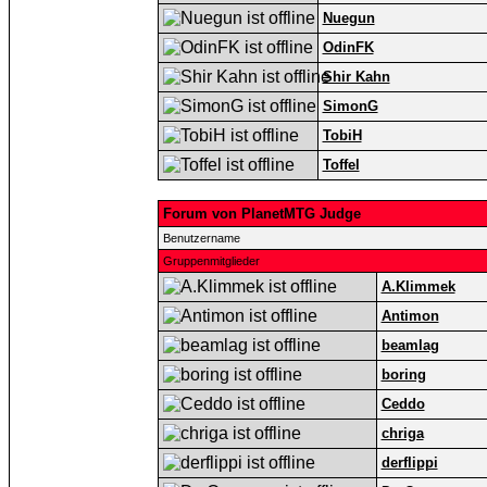
Nuegun
OdinFK
Shir Kahn
SimonG
TobiH
Toffel
Forum von PlanetMTG Judge
Benutzername
Gruppenmitglieder
A.Klimmek
Antimon
beamlag
boring
Ceddo
chriga
derflippi