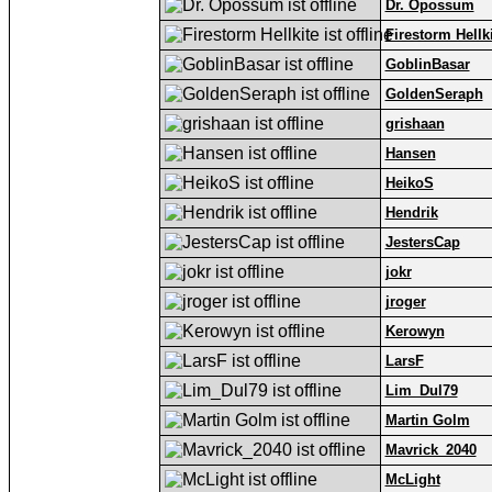
Dr. Opossum
Firestorm Hellk
GoblinBasar
GoldenSeraph
grishaan
Hansen
HeikoS
Hendrik
JestersCap
jokr
jroger
Kerowyn
LarsF
Lim_Dul79
Martin Golm
Mavrick_2040
McLight