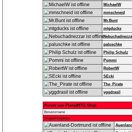
MichaelW
mmschneid
Mr.Bunt
mtgducks
Nebuchadnezza
paluschke
Philip Schulz
Pommi
RobertW
SEcki
The_Pirate
yggdrasil
Forum von PlanetMTG Shop
Benutzername
Gruppenmitglieder
Auenlan