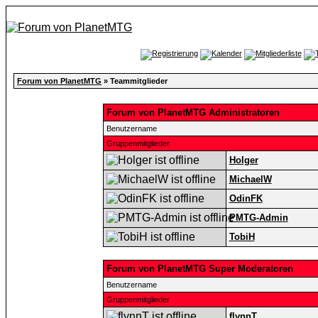
Forum von PlanetMTG
» Teammitglieder
Forum von PlanetMTG Administratoren
Benutzername
Gruppenmitglieder
Holger
MichaelW
OdinFK
PMTG-Admin
TobiH
Forum von PlanetMTG Super Moderatoren
Benutzername
Gruppenmitglieder
flynnT