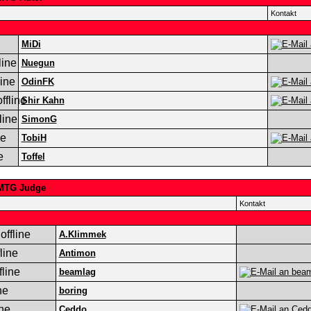
Kontakt
MiDi
Nuegun
OdinFK
Shir Kahn
SimonG
TobiH
Toffel
MTG Judge
Kontakt
A.Klimmek
Antimon
beamlag
boring
Ceddo