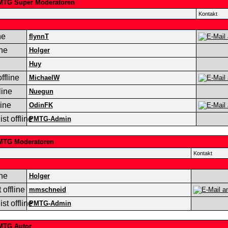
MTG Super Moderatoren
Kontakt
flynnT
Holger
Huy
MichaelW
Nuegun
OdinFK
PMTG-Admin
MTG Moderatoren
Kontakt
Holger
mmschneid
PMTG-Admin
MTG Autor