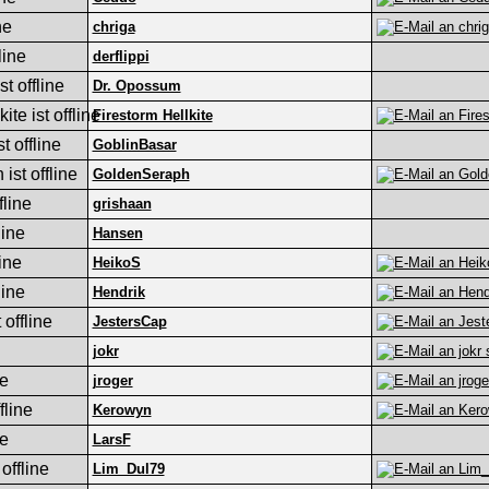
chriga
derflippi
Dr. Opossum
Firestorm Hellkite
GoblinBasar
GoldenSeraph
grishaan
Hansen
HeikoS
Hendrik
JestersCap
jokr
jroger
Kerowyn
LarsF
Lim_Dul79