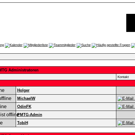
MTG Administratoren
Kontakt
Holger
MichaelW
OdinFK
PMTG-Admin
TobiH