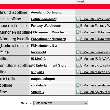
Kontakt
Auenland-Dortmund
Comic-Kombinat
Fantasy Warehouse
FUNtainment München
FUNtainment Nürnberg
FUNtainment_Berlin
hiveworld
IS-MAGIC
JK Entertainment Store
Minyarts
outpostcologne
spieleladen
SpielMix
Gehe zu: