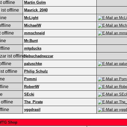
Martin Golm
Mavrick_2040
McLight
MichaelW
mmschneid
Mr.Bunt
mtgducks
Nebuchadnezzar
paluschke
Philip Schulz
Pommi
RobertW
SEcki
The_Pirate
yggdrasil
tMTG Shop