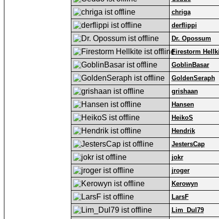
chriga
derflippi
Dr. Opossum
Firestorm Hellk
GoblinBasar
GoldenSeraph
grishaan
Hansen
HeikoS
Hendrik
JestersCap
jokr
jroger
Kerowyn
LarsF
Lim_Dul79