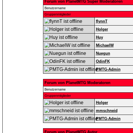
Forum von PlanetMTG Super Moderatoren
Benutzername
Gruppenmitglieder
flynnT
Holger
Huy
MichaelW
Nuegun
OdinFK
PMTG-Admin
Forum von PlanetMTG Moderatoren
Benutzername
Gruppenmitglieder
Holger
mmschneid
PMTG-Admin
Forum von PlanetMTG Autor