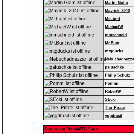
Martin Golm
Mavrick_2040
McLight
MichaelW
mmschneid
Mr.Bunt
mtgducks
Nebuchadnezza
paluschke
Philip Schulz
Pommi
RobertW
SEcki
The_Pirate
yggdrasil
Forum von PlanetMTG Shop