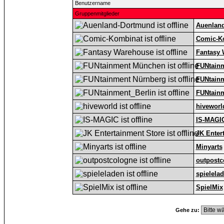
Benutzername
Gruppenmitglieder
Auenlan
Comic-K
Fantasy
FUNtain
FUNtain
FUNtainm
hiveworl
IS-MAGI
JK Enter
Minyarts
outpostc
spielela
SpielMix
Gehe zu: