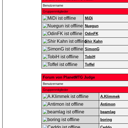
Benutzername
Gruppenmitglieder
MiDi
Nuegun
OdinFK
Shir Kahn
SimonG
TobiH
Toffel
Forum von PlanetMTG Judge
Benutzername
Gruppenmitglieder
A.Klimmek
Antimon
beamlag
boring
Ceddo