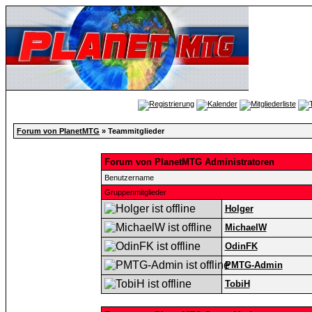
Forum von PlanetMTG
» Teammitglieder
Forum von PlanetMTG Administratoren
Benutzername
Gruppenmitglieder
Holger
MichaelW
OdinFK
PMTG-Admin
TobiH