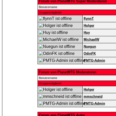
Forum von PlanetMTG Super Moderatoren
Benutzername
Gruppenmitglieder
flynnT
Holger
Huy
MichaelW
Nuegun
OdinFK
PMTG-Admin
Forum von PlanetMTG Moderatoren
Benutzername
Gruppenmitglieder
Holger
mmschneid
PMTG-Admin
Forum von PlanetMTG Autor