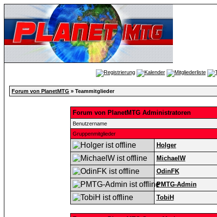
Forum von PlanetMTG
» Teammitglieder
Forum von PlanetMTG Administratoren
Benutzername
Gruppenmitglieder
Holger
MichaelW
OdinFK
PMTG-Admin
TobiH