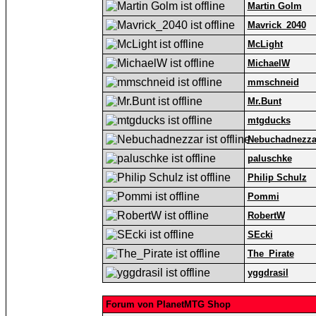
Martin Golm
Mavrick_2040
McLight
MichaelW
mmschneid
Mr.Bunt
mtgducks
Nebuchadnezza
paluschke
Philip Schulz
Pommi
RobertW
SEcki
The_Pirate
yggdrasil
Forum von PlanetMTG Shop