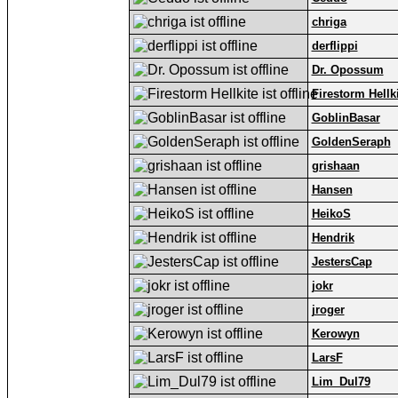
chriga
derflippi
Dr. Opossum
Firestorm Hellk
GoblinBasar
GoldenSeraph
grishaan
Hansen
HeikoS
Hendrik
JestersCap
jokr
jroger
Kerowyn
LarsF
Lim_Dul79