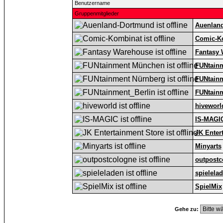
Benutzername
Gruppenmitglieder
Auenlan
Comic-K
Fantasy
FUNtain
FUNtain
FUNtainm
hiveworl
IS-MAGI
JK Enter
Minyarts
outpostc
spielela
SpielMix
Gehe zu: