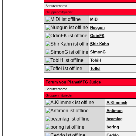
Benutzername
Gruppenmitglieder
MiDi
Nuegun
OdinFK
Shir Kahn
SimonG
TobiH
Toffel
Forum von PlanetMTG Judge
Benutzername
Gruppenmitglieder
A.Klimmek
Antimon
beamlag
boring
Ceddo