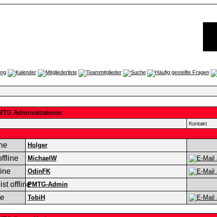
MTG Administratoren
Kontakt
Holger
MichaelW
OdinFK
PMTG-Admin
TobiH