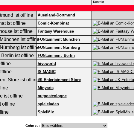
Kontakt
Auenland-Dortmund
Comic-Kombinat
Fantasy Warehouse
FUNtainment München
FUNtainment Nürnberg
FUNtainment_Berlin
hiveworld
IS-MAGIC
JK Entertainment Store
Minyarts
outpostcologne
spieleladen
SpielMix
Gehe zu: