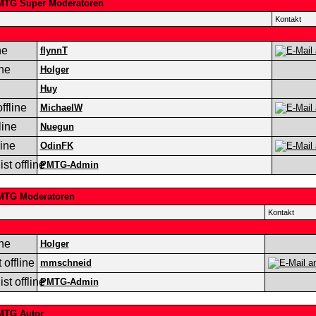
MTG Super Moderatoren
Kontakt
flynnT
Holger
Huy
MichaelW
Nuegun
OdinFK
PMTG-Admin
MTG Moderatoren
Kontakt
Holger
mmschneid
PMTG-Admin
MTG Autor