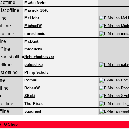
Martin Golm
Mavrick_2040
McLight
MichaelW
mmschneid
Mr.Bunt
mtgducks
Nebuchadnezzar
paluschke
Philip Schulz
Pommi
RobertW
SEcki
The_Pirate
yggdrasil
tMTG Shop