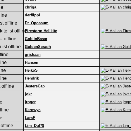
chriga
derflippi
Dr. Opossum
Firestorm Hellkite
GoblinBasar
GoldenSeraph
grishaan
Hansen
HeikoS
Hendrik
JestersCap
jokr
jroger
Kerowyn
LarsF
Lim_Dul79