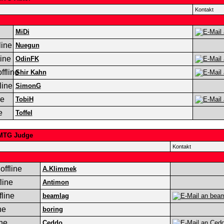
Kontakt
MiDi
Nuegun
OdinFK
Shir Kahn
SimonG
TobiH
Toffel
MTG Judge
Kontakt
A.Klimmek
Antimon
beamlag
boring
Ceddo