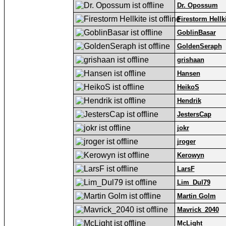
Dr. Opossum
Firestorm Hellk
GoblinBasar
GoldenSeraph
grishaan
Hansen
HeikoS
Hendrik
JestersCap
jokr
jroger
Kerowyn
LarsF
Lim_Dul79
Martin Golm
Mavrick_2040
McLight