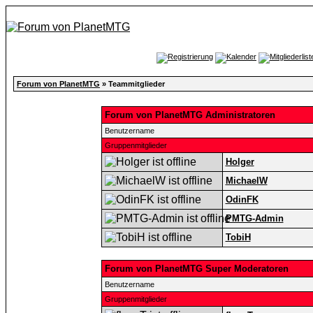
Forum von PlanetMTG
» Teammitglieder
Forum von PlanetMTG Administratoren
Benutzername
Gruppenmitglieder
Holger
MichaelW
OdinFK
PMTG-Admin
TobiH
Forum von PlanetMTG Super Moderatoren
Benutzername
Gruppenmitglieder