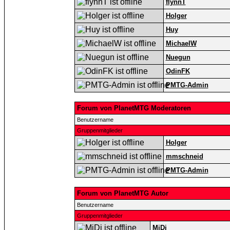
flynnT
Holger
Huy
MichaelW
Nuegun
OdinFK
PMTG-Admin
Forum von PlanetMTG Moderatoren
Benutzername
Gruppenmitglieder
Holger
mmschneid
PMTG-Admin
Forum von PlanetMTG Autor
Benutzername
Gruppenmitglieder
MiDi