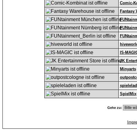
Comic-K
Fantasy
FUNtain
FUNtain
FUNtainm
hiveworl
IS-MAGI
JK Enter
Minyarts
outpostc
spielela
SpielMix
Gehe zu:
Impr