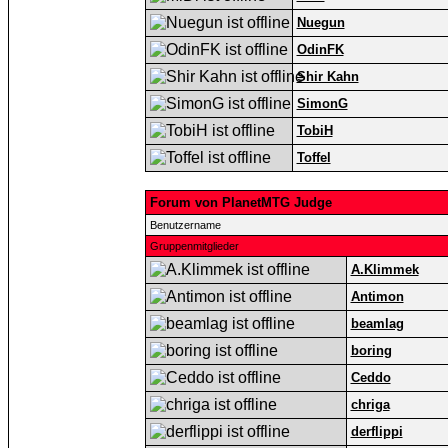
Nuegun
OdinFK
Shir Kahn
SimonG
TobiH
Toffel
Forum von PlanetMTG Judge
Benutzername
Gruppenmitglieder
A.Klimmek
Antimon
beamlag
boring
Ceddo
chriga
derflippi