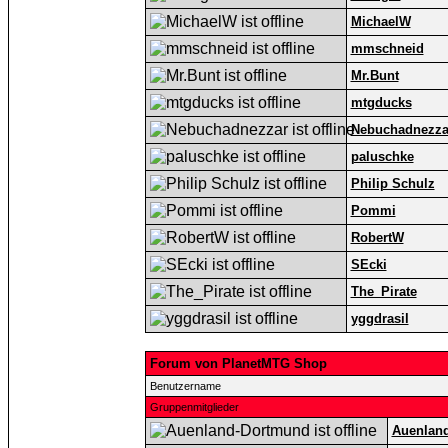
MichaelW
mmschneid
Mr.Bunt
mtgducks
Nebuchadnezza
paluschke
Philip Schulz
Pommi
RobertW
SEcki
The_Pirate
yggdrasil
Forum von PlanetMTG Shop
Benutzername
Gruppenmitglieder
Auenlan