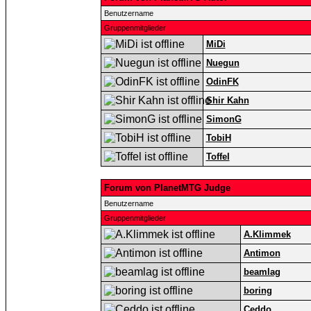
Benutzername
Gruppenmitglieder
MiDi
Nuegun
OdinFK
Shir Kahn
SimonG
TobiH
Toffel
Forum von PlanetMTG Judge
Benutzername
Gruppenmitglieder
A.Klimmek
Antimon
beamlag
boring
Ceddo