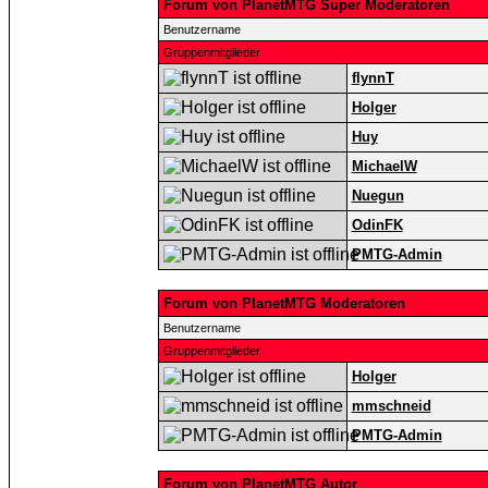
Forum von PlanetMTG Super Moderatoren
Benutzername
Gruppenmitglieder
flynnT
Holger
Huy
MichaelW
Nuegun
OdinFK
PMTG-Admin
Forum von PlanetMTG Moderatoren
Benutzername
Gruppenmitglieder
Holger
mmschneid
PMTG-Admin
Forum von PlanetMTG Autor