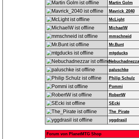
Martin Golm
Mavrick_2040
McLight
MichaelW
mmschneid
Mr.Bunt
mtgducks
Nebuchadnezza
paluschke
Philip Schulz
Pommi
RobertW
SEcki
The_Pirate
yggdrasil
Forum von PlanetMTG Shop