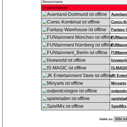
Benutzername
Gruppenmitglieder
Auenlan
Comic-K
Fantasy
FUNtain
FUNtain
FUNtainm
hiveworl
IS-MAGI
JK Enter
Minyarts
outpostc
spielela
SpielMix
Gehe zu: