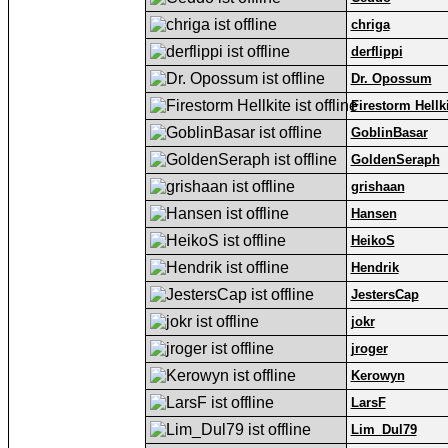
chriga
derflippi
Dr. Opossum
Firestorm Hellk
GoblinBasar
GoldenSeraph
grishaan
Hansen
HeikoS
Hendrik
JestersCap
jokr
jroger
Kerowyn
LarsF
Lim_Dul79