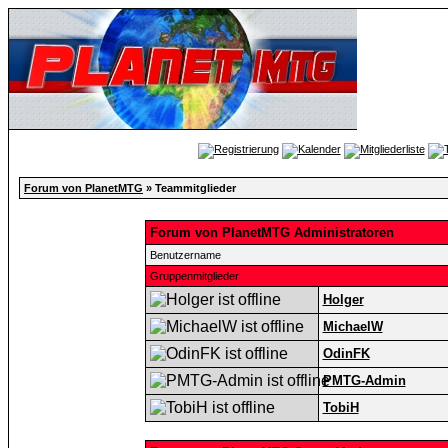
Forum von PlanetMTG
» Teammitglieder
Forum von PlanetMTG Administratoren
Benutzername
Gruppenmitglieder
Holger
MichaelW
OdinFK
PMTG-Admin
TobiH