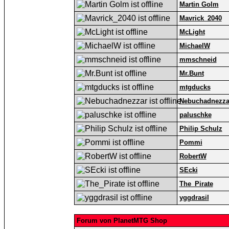
Martin Golm
Mavrick_2040
McLight
MichaelW
mmschneid
Mr.Bunt
mtgducks
Nebuchadnezza
paluschke
Philip Schulz
Pommi
RobertW
SEcki
The_Pirate
yggdrasil
Forum von PlanetMTG Shop