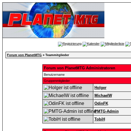
Forum von PlanetMTG
» Teammitglieder
Forum von PlanetMTG Administratoren
Benutzername
Gruppenmitglieder
Holger
MichaelW
OdinFK
PMTG-Admin
TobiH