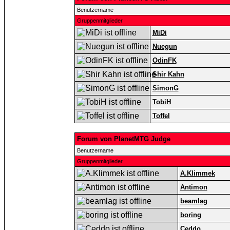
Benutzername
Gruppenmitglieder
MiDi
Nuegun
OdinFK
Shir Kahn
SimonG
TobiH
Toffel
Forum von PlanetMTG Judge
Benutzername
Gruppenmitglieder
A.Klimmek
Antimon
beamlag
boring
Ceddo