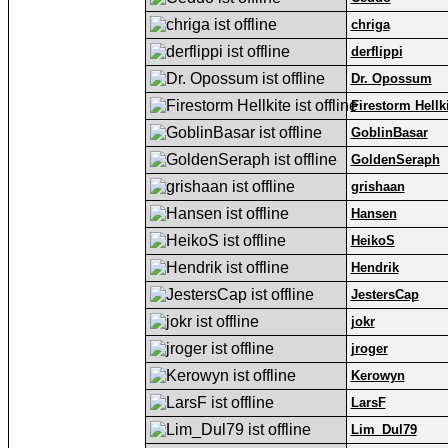
chriga
derflippi
Dr. Opossum
Firestorm Hellk
GoblinBasar
GoldenSeraph
grishaan
Hansen
HeikoS
Hendrik
JestersCap
jokr
jroger
Kerowyn
LarsF
Lim_Dul79