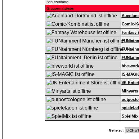
Benutzername
Gruppenmitglieder
Auenlan
Comic-K
Fantasy
FUNtain
FUNtain
FUNtainm
hiveworl
IS-MAGI
JK Enter
Minyarts
outpostc
spielela
SpielMix
Gehe zu: