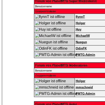
Forum von PlanetMTG Super Moderatoren
Benutzername
Gruppenmitglieder
flynnT
Holger
Huy
MichaelW
Nuegun
OdinFK
PMTG-Admin
Forum von PlanetMTG Moderatoren
Benutzername
Gruppenmitglieder
Holger
mmschneid
PMTG-Admin
Forum von PlanetMTG Autor