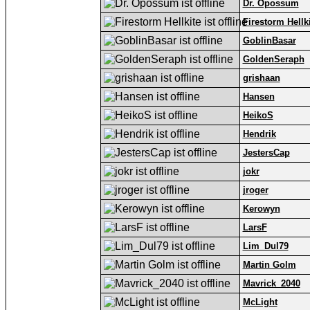
Dr. Opossum
Firestorm Hellk
GoblinBasar
GoldenSeraph
grishaan
Hansen
HeikoS
Hendrik
JestersCap
jokr
jroger
Kerowyn
LarsF
Lim_Dul79
Martin Golm
Mavrick_2040
McLight