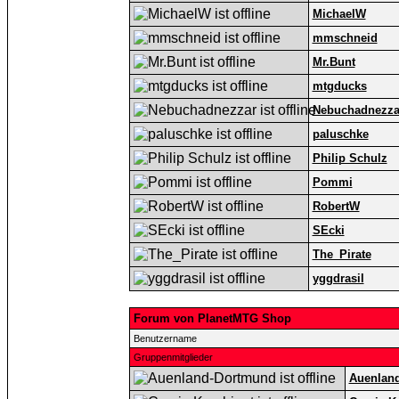
MichaelW
mmschneid
Mr.Bunt
mtgducks
Nebuchadnezza
paluschke
Philip Schulz
Pommi
RobertW
SEcki
The_Pirate
yggdrasil
Forum von PlanetMTG Shop
Benutzername
Gruppenmitglieder
Auenlan