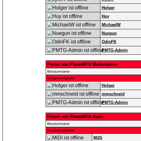
Holger
Huy
MichaelW
Nuegun
OdinFK
PMTG-Admin
Forum von PlanetMTG Moderatoren
Benutzername
Gruppenmitglieder
Holger
mmschneid
PMTG-Admin
Forum von PlanetMTG Autor
Benutzername
Gruppenmitglieder
MiDi