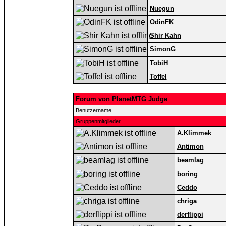
Nuegun
OdinFK
Shir Kahn
SimonG
TobiH
Toffel
Forum von PlanetMTG Judge
Benutzername
Gruppenmitglieder
A.Klimmek
Antimon
beamlag
boring
Ceddo
chriga
derflippi