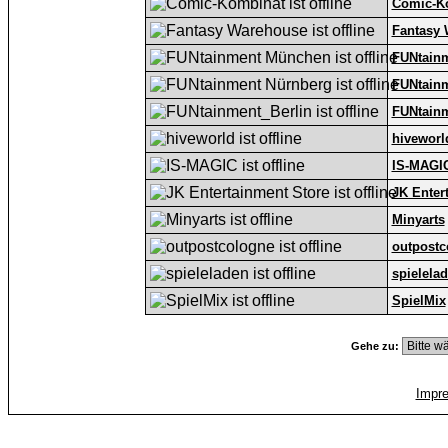
Comic-K
Fantasy
FUNtain
FUNtain
FUNtainm
hiveworl
IS-MAGI
JK Enter
Minyarts
outpostc
spielela
SpielMix
Gehe zu:
Impr