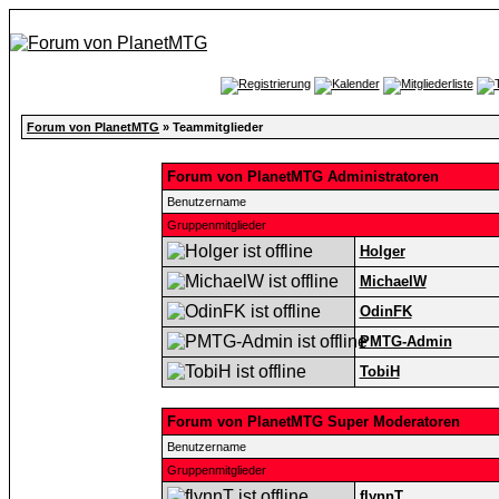
Forum von PlanetMTG
» Teammitglieder
Forum von PlanetMTG Administratoren
Benutzername
Gruppenmitglieder
Holger
MichaelW
OdinFK
PMTG-Admin
TobiH
Forum von PlanetMTG Super Moderatoren
Benutzername
Gruppenmitglieder
flynnT