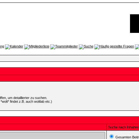
en, um detaillierter zu suchen.
wolt* findet z.B. auch woltlab etc.)
Suche nach Inhalten
Gesamten Beitr