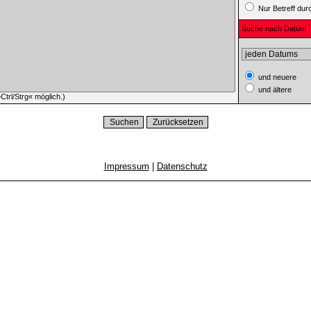
Nur Betreff du
Suche nach Datum
und neuere
und ältere
trl/Strg« möglich.)
Impressum
|
Datenschutz