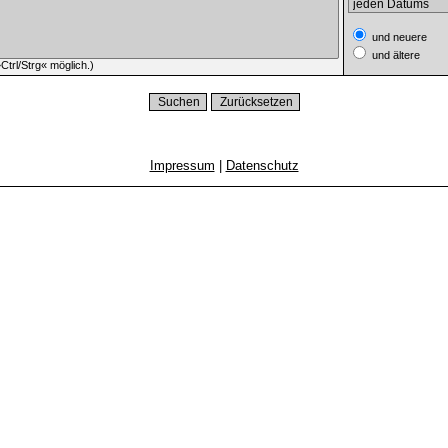
und neuere
und ältere
trl/Strg« möglich.)
Impressum
|
Datenschutz