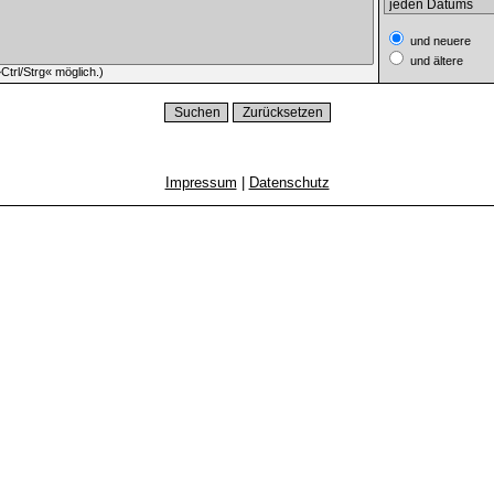
und neuere
und ältere
trl/Strg« möglich.)
Impressum
|
Datenschutz