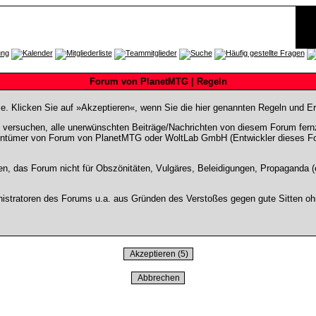
Forum von PlanetMTG | Regeln
Sie. Klicken Sie auf »Akzeptieren«, wenn Sie die hier genannten Regeln und E
rsuchen, alle unerwünschten Beiträge/Nachrichten von diesem Forum fernzuha
entümer von Forum von PlanetMTG oder WoltLab GmbH (Entwickler dieses Fore
en, das Forum nicht für Obszönitäten, Vulgäres, Beleidigungen, Propaganda (e
stratoren des Forums u.a. aus Gründen des Verstoßes gegen gute Sitten ohn