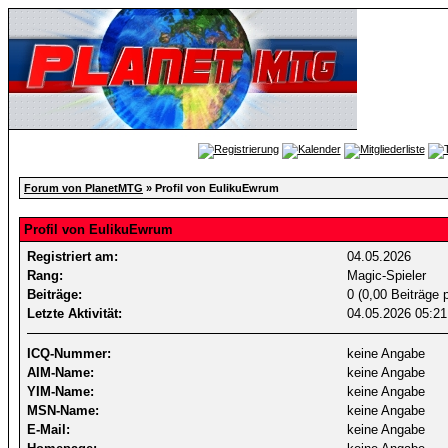
Forum von PlanetMTG
» Profil von EulikuEwrum
Profil von EulikuEwrum
Registriert am:
04.05.2026
Rang:
Magic-Spieler
Beiträge:
0 (0,00 Beiträge 
Letzte Aktivität:
04.05.2026
05:21
ICQ-Nummer:
keine Angabe
AIM-Name:
keine Angabe
YIM-Name:
keine Angabe
MSN-Name:
keine Angabe
E-Mail:
keine Angabe