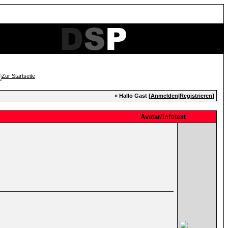
» Hallo Gast [
Anmelden
|
Registrieren
]
Avatar/Infotext