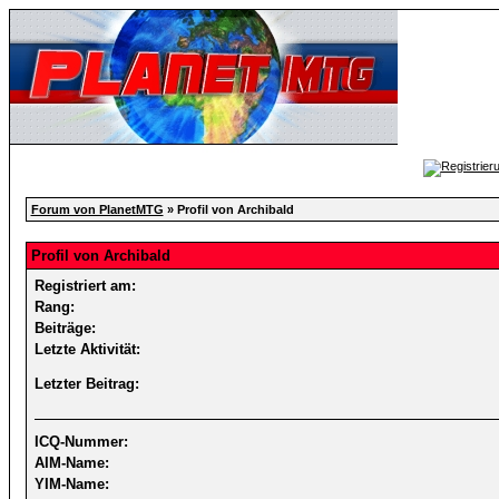
Forum von PlanetMTG
» Profil von Archibald
Profil von Archibald
Registriert am:
Rang:
Beiträge:
Letzte Aktivität:
Letzter Beitrag:
ICQ-Nummer:
AIM-Name:
YIM-Name: