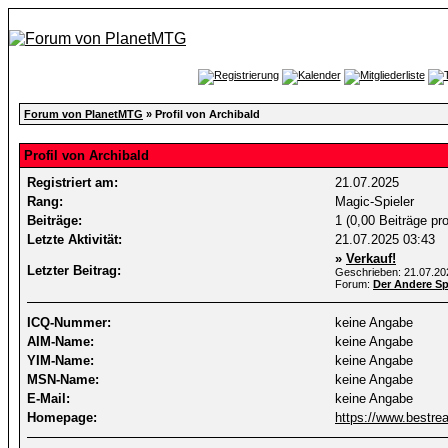
Forum von PlanetMTG
» Profil von Archibald
Profil von Archibald
Registriert am:
21.07.2025
Rang:
Magic-Spieler
Beiträge:
1 (0,00 Beiträge pr
Letzte Aktivität:
21.07.2025
03:43
»
Verkauf!
Letzter Beitrag:
Geschrieben: 21.07.2
Forum:
Der Andere Sp
ICQ-Nummer:
keine Angabe
AIM-Name:
keine Angabe
YIM-Name:
keine Angabe
MSN-Name:
keine Angabe
E-Mail:
keine Angabe
Homepage:
https://www.bestrea