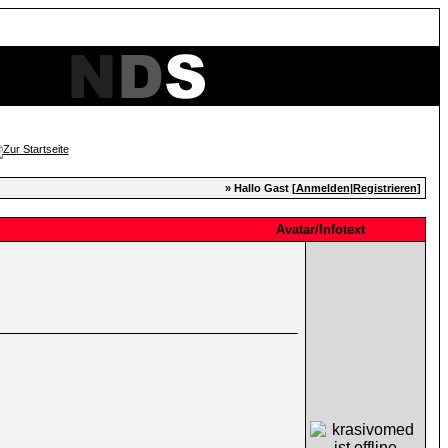
» Hallo Gast [
Anmelden
|
Registrieren
]
Avatar/Infotext