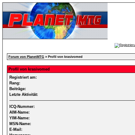
Forum von PlanetMTG
» Profil von krasivomed
Profil von krasivomed
Registriert am:
Rang:
Beiträge:
Letzte Aktivität:
ICQ-Nummer:
AIM-Name:
YIM-Name:
MSN-Name:
E-Mail: