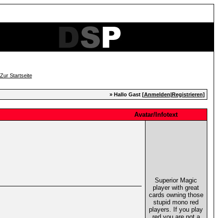
» Hallo Gast [
Anmelden
|
Registrieren
]
Avatar/Infotext
Superior Magic
player with great
cards owning those
stupid mono red
players. If you play
red you are not a