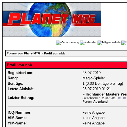
Forum von PlanetMTG
» Profil von nbb
Profil von nbb
Registriert am:
23.07.2019
Rang:
Magic-Spieler
Beiträge:
1 (0,00 Beiträge pro Tag)
Letzte Aktivität:
23.07.2019
01:21
»
Highlander Masters Wes
Letzter Beitrag:
Geschrieben: 23.07.2019
01:10
Forum:
Auenland
ICQ-Nummer:
keine Angabe
AIM-Name:
keine Angabe
YIM-Name:
keine Angabe