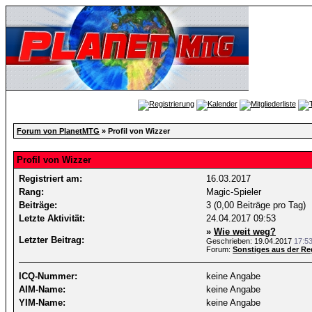
Forum von PlanetMTG
» Profil von Wizzer
Profil von Wizzer
Registriert am:
16.03.2017
Rang:
Magic-Spieler
Beiträge:
3 (0,00 Beiträge pro Tag)
Letzte Aktivität:
24.04.2017
09:53
»
Wie weit weg?
Letzter Beitrag:
Geschrieben: 19.04.2017
17:5
Forum:
Sonstiges aus der Re
ICQ-Nummer:
keine Angabe
AIM-Name:
keine Angabe
YIM-Name:
keine Angabe