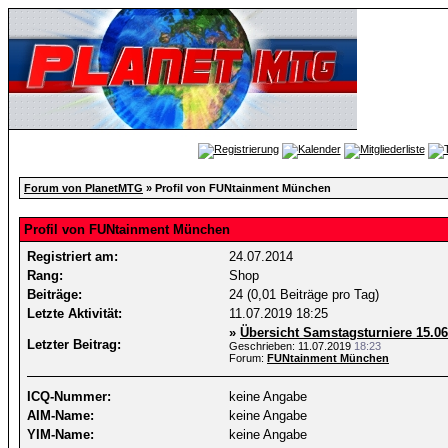
Forum von PlanetMTG
» Profil von FUNtainment München
Profil von FUNtainment München
Registriert am:
24.07.2014
Rang:
Shop
Beiträge:
24 (0,01 Beiträge pro Tag)
Letzte Aktivität:
11.07.2019
18:25
»
Übersicht Samstagsturniere 15.06.
Letzter Beitrag:
Geschrieben: 11.07.2019
18:23
Forum:
FUNtainment München
ICQ-Nummer:
keine Angabe
AIM-Name:
keine Angabe
YIM-Name:
keine Angabe