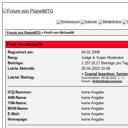
Forum von PlanetMTG
» Profil von MichaelW
Profil von MichaelW
Registriert am:
04.01.2008
Rang:
Judge & Super Moderator
Beiträge:
1.157 (0,17 Beiträge pro Tag
Letzte Aktivität:
25.04.2022
10:49
»
Cranial Insertion: Seri
Letzter Beitrag:
Geschrieben: 30.06.2021
11:22
Forum:
Artikeldiskussionen
ICQ-Nummer:
keine Angabe
AIM-Name:
keine Angabe
YIM-Name:
keine Angabe
MSN-Name:
keine Angabe
E-Mail:
keine Angabe
Homepage:
keine Angabe