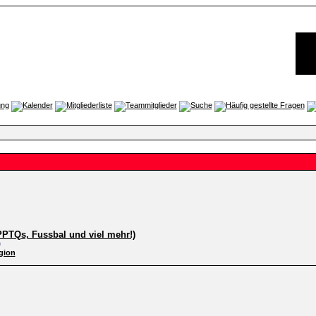
PTQs, Fussbal und viel mehr!)
9
gion