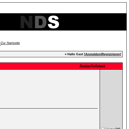
» Hallo Gast [
Anmelden
|
Registrieren
]
Avatar/Infotext