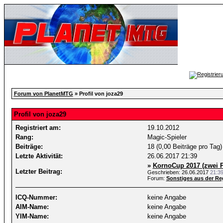
Forum von PlanetMTG
» Profil von joza29
Profil von joza29
Registriert am:
19.10.2012
Rang:
Magic-Spieler
Beiträge:
18 (0,00 Beiträge pro Tag)
Letzte Aktivität:
26.06.2017
21:39
»
KornoCup 2017 (zwei P
Letzter Beitrag:
Geschrieben: 26.06.2017
21:3
Forum:
Sonstiges aus der Re
ICQ-Nummer:
keine Angabe
AIM-Name:
keine Angabe
YIM-Name:
keine Angabe