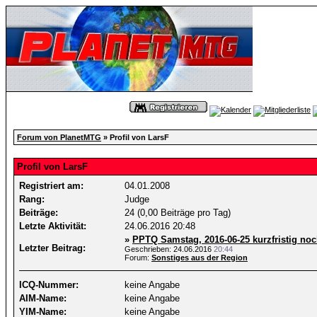
Forum von PlanetMTG
» Profil von LarsF
Profil von LarsF
Registriert am:
04.01.2008
Rang:
Judge
Beiträge:
24 (0,00 Beiträge pro Tag)
Letzte Aktivität:
24.06.2016
20:48
»
PPTQ Samstag, 2016-06-25 kurzfristig noc
Letzter Beitrag:
Geschrieben: 24.06.2016
20:44
Forum:
Sonstiges aus der Region
ICQ-Nummer:
keine Angabe
AIM-Name:
keine Angabe
YIM-Name:
keine Angabe