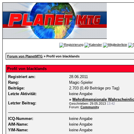
Forum von PlanetMTG
» Profil von blacklands
Profil von blacklands
Registriert am:
28.06.2011
Rang:
Magic-Spieler
Beiträge:
2.703 (0,49 Beiträge pro Tag)
Letzte Aktivität:
keine Angabe
»
Mehrdimensionale Wahrscheinlic
Letzter Beitrag:
Geschrieben: 29.05.2013
13:42
Forum:
Community
ICQ-Nummer:
keine Angabe
AIM-Name:
keine Angabe
YIM-Name:
keine Angabe