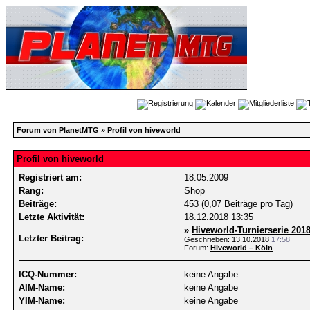
Forum von PlanetMTG
» Profil von hiveworld
Profil von hiveworld
Registriert am:
18.05.2009
Rang:
Shop
Beiträge:
453 (0,07 Beiträge pro Tag)
Letzte Aktivität:
18.12.2018
13:35
»
Hiveworld-Turnierserie 201
Letzter Beitrag:
Geschrieben: 13.10.2018
17:58
Forum:
Hiveworld – Köln
ICQ-Nummer:
keine Angabe
AIM-Name:
keine Angabe
YIM-Name:
keine Angabe