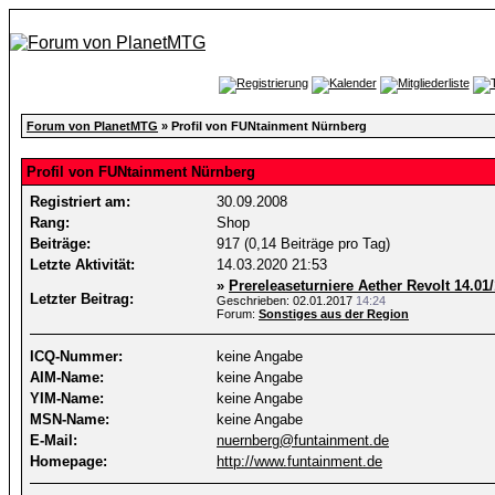
Forum von PlanetMTG
» Profil von FUNtainment Nürnberg
Profil von FUNtainment Nürnberg
Registriert am:
30.09.2008
Rang:
Shop
Beiträge:
917 (0,14 Beiträge pro Tag)
Letzte Aktivität:
14.03.2020
21:53
»
Prereleaseturniere Aether Revolt 14.01
Letzter Beitrag:
Geschrieben: 02.01.2017
14:24
Forum:
Sonstiges aus der Region
ICQ-Nummer:
keine Angabe
AIM-Name:
keine Angabe
YIM-Name:
keine Angabe
MSN-Name:
keine Angabe
E-Mail:
nuernberg@funtainment.de
Homepage:
http://www.funtainment.de