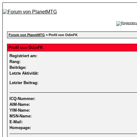
Forum von PlanetMTG
» Profil von OdinFK
Profil von OdinFK
Registriert am:
Rang:
Beiträge:
Letzte Aktivität:
Letzter Beitrag:
ICQ-Nummer:
AIM-Name:
YIM-Name:
MSN-Name:
E-Mail:
Homepage: