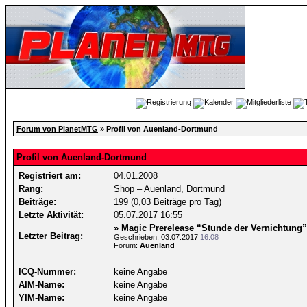
Forum von PlanetMTG
» Profil von Auenland-Dortmund
Profil von Auenland-Dortmund
Registriert am:
04.01.2008
Rang:
Shop – Auenland, Dortmund
Beiträge:
199 (0,03 Beiträge pro Tag)
Letzte Aktivität:
05.07.2017
16:55
»
Magic Prerelease “Stunde der Vernichtung”
Letzter Beitrag:
Geschrieben: 03.07.2017
16:08
Forum:
Auenland
ICQ-Nummer:
keine Angabe
AIM-Name:
keine Angabe
YIM-Name:
keine Angabe