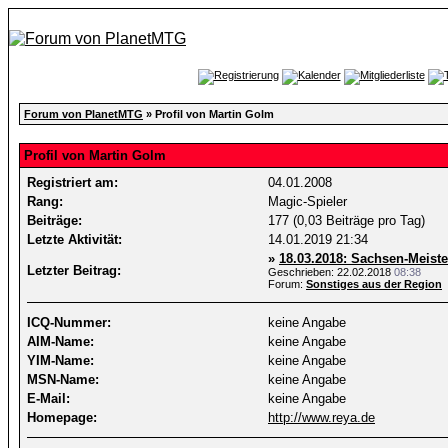
Forum von PlanetMTG
» Profil von Martin Golm
Profil von Martin Golm
Registriert am:
04.01.2008
Rang:
Magic-Spieler
Beiträge:
177 (0,03 Beiträge pro Tag)
Letzte Aktivität:
14.01.2019
21:34
»
18.03.2018: Sachsen-Meiste
Letzter Beitrag:
Geschrieben: 22.02.2018
08:38
Forum:
Sonstiges aus der Region
ICQ-Nummer:
keine Angabe
AIM-Name:
keine Angabe
YIM-Name:
keine Angabe
MSN-Name:
keine Angabe
E-Mail:
keine Angabe
Homepage:
http://www.reya.de