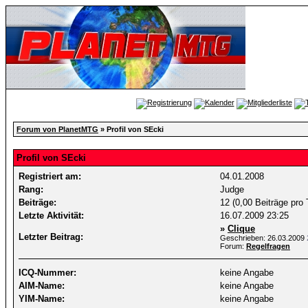
Forum von PlanetMTG
» Profil von SEcki
Profil von SEcki
Registriert am:
04.01.2008
Rang:
Judge
Beiträge:
12 (0,00 Beiträge pro 
Letzte Aktivität:
16.07.2009
23:25
»
Clique
Letzter Beitrag:
Geschrieben: 26.03.2009
Forum:
Regelfragen
ICQ-Nummer:
keine Angabe
AIM-Name:
keine Angabe
YIM-Name:
keine Angabe