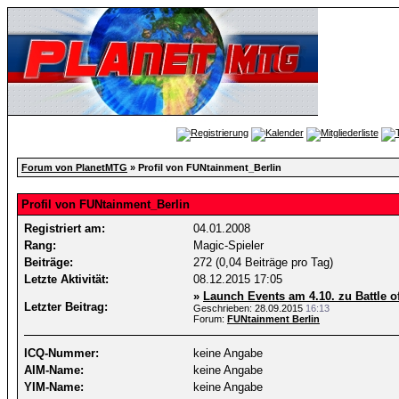
Forum von PlanetMTG
» Profil von FUNtainment_Berlin
Profil von FUNtainment_Berlin
Registriert am:
04.01.2008
Rang:
Magic-Spieler
Beiträge:
272 (0,04 Beiträge pro Tag)
Letzte Aktivität:
08.12.2015
17:05
»
Launch Events am 4.10. zu Battle o
Letzter Beitrag:
Geschrieben: 28.09.2015
16:13
Forum:
FUNtainment Berlin
ICQ-Nummer:
keine Angabe
AIM-Name:
keine Angabe
YIM-Name:
keine Angabe