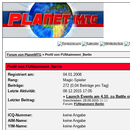
Forum von PlanetMTG
» Profil von FUNtainment_Berlin
Profil von FUNtainment_Berlin
Registriert am:
04.01.2008
Rang:
Magic-Spieler
Beiträge:
272 (0,04 Beiträge pro Tag)
Letzte Aktivität:
08.12.2015
17:05
»
Launch Events am 4.10. zu Battle o
Letzter Beitrag:
Geschrieben: 28.09.2015
16:13
Forum:
FUNtainment Berlin
ICQ-Nummer:
keine Angabe
AIM-Name:
keine Angabe
YIM-Name:
keine Angabe