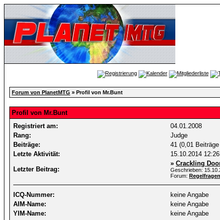
Forum von PlanetMTG
» Profil von Mr.Bunt
Profil von Mr.Bunt
Registriert am:
04.01.2008
Rang:
Judge
Beiträge:
41 (0,01 Beiträge
Letzte Aktivität:
15.10.2014
12:26
»
Crackling Do
Letzter Beitrag:
Geschrieben: 15.10
Forum:
Regelfrage
ICQ-Nummer:
keine Angabe
AIM-Name:
keine Angabe
YIM-Name:
keine Angabe