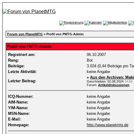
Forum von PlanetMTG
» Profil von PMTG-Admin
Profil von PMTG-Admin
Registriert am:
06.10.2007
Rang:
Bot
Beiträge:
3.024 (0,44 Beiträge pro Ta
Letzte Aktivität:
keine Angabe
»
Aus den Archiven: Maki
Letzter Beitrag:
Geschrieben: 02.08.2024
14:56
Forum:
Artikeldiskussionen
ICQ-Nummer:
keine Angabe
AIM-Name:
keine Angabe
YIM-Name:
keine Angabe
MSN-Name:
keine Angabe
E-Mail:
keine Angabe
Homepage:
http://www.planetmtg.de