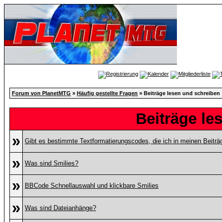
Forum von PlanetMTG
»
Häufig gestellte Fragen
» Beiträge lesen und schreiben
Beiträge le
»
Gibt es bestimmte Textformatierungscodes, die ich in meinen Beitr
»
Was sind Smilies?
»
BBCode Schnellauswahl und klickbare Smilies
»
Was sind Dateianhänge?