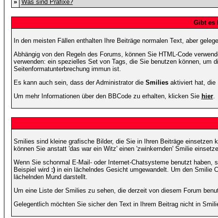
»
Was sind Präfixe?
Gibt es
In den meisten Fällen enthalten Ihre Beiträge normalen Text, aber geleg
Abhängig von den Regeln des Forums, können Sie HTML-Code verwenden,
verwenden: ein spezielles Set von Tags, die Sie benutzen können, um di
Seitenformatunterbrechung immun ist.
Es kann auch sein, dass der Administrator die
Smilies
aktiviert hat, di
Um mehr Informationen über den BBCode zu erhalten, klicken Sie
hier
.
Smilies sind kleine grafische Bilder, die Sie in Ihren Beiträge einsetz
können Sie anstatt 'das war ein Witz' einen 'zwinkernden' Smilie einsetze
Wenn Sie schonmal E-Mail- oder Internet-Chatsysteme benutzt haben, s
Beispiel wird
:)
in ein lächelndes Gesicht umgewandelt. Um den Smilie C
lächelnden Mund darstellt.
Um eine Liste der Smilies zu sehen, die derzeit von diesem Forum benu
Gelegentlich möchten Sie sicher den Text in Ihrem Beitrag nicht in Smi