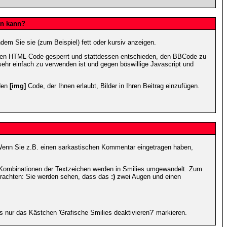
en kann?
dem Sie sie (zum Beispiel) fett oder kursiv anzeigen.
 den HTML-Code gesperrt und stattdessen entschieden, den BBCode zu
sehr einfach zu verwenden ist und gegen böswillige Javascript und
 den
[img]
Code, der Ihnen erlaubt, Bilder in Ihren Beitrag einzufügen.
n. Wenn Sie z.B. einen sarkastischen Kommentar eingetragen haben,
e Kombinationen der Textzeichen werden in Smilies umgewandelt. Zum
trachten: Sie werden sehen, dass das
:)
zwei Augen und einen
 nur das Kästchen 'Grafische Smilies deaktivieren?' markieren.