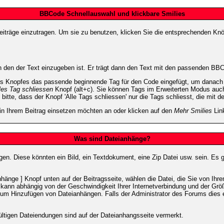
BBCode Schnellauswahl und klickbare Smilies
Beiträge einzutragen. Um sie zu benutzen, klicken Sie die entsprechenden K
 den der Text einzugeben ist. Er trägt dann den Text mit den passenden BBCo
s Knopfes das passende beginnende Tag für den Code eingefügt, um danach d
les Tag schliessen
Knopf (alt+c). Sie können Tags im Erweiterten Modus auc
itte, dass der Knopf 'Alle Tags schliessen' nur die Tags schliesst, die mit d
 in Ihrem Beitrag einsetzen möchten an oder klicken auf den
Mehr Smilies
Link
Was sind Dateianhänge?
gen. Diese könnten ein Bild, ein Textdokument, eine Zip Datei usw. sein. Es 
änge ] Knopf unten auf der Beitragsseite, wählen die Datei, die Sie von Ihrem
kann abhängig von der Geschwindigkeit Ihrer Internetverbindung und der Gr
zum Hinzufügen von Dateianhängen. Falls der Administrator des Forums dies e
ültigen Dateiendungen sind auf der Dateianhangsseite vermerkt.