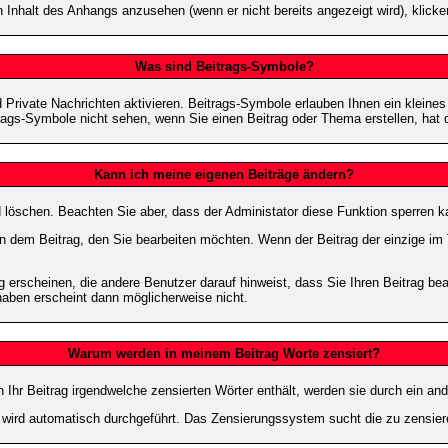
 Inhalt des Anhangs anzusehen (wenn er nicht bereits angezeigt wird), klick
Was sind Beitrags-Symbole?
Private Nachrichten aktivieren. Beitrags-Symbole erlauben Ihnen ein kleine
trags-Symbole nicht sehen, wenn Sie einen Beitrag oder Thema erstellen, hat d
Kann ich meine eigenen Beiträge ändern?
nd löschen. Beachten Sie aber, dass der Administator diese Funktion sperren 
in dem Beitrag, den Sie bearbeiten möchten. Wenn der Beitrag der einzige 
rscheinen, die andere Benutzer darauf hinweist, dass Sie Ihren Beitrag bea
haben erscheint dann möglicherweise nicht.
Warum werden in meinem Beitrag Worte zensiert?
hr Beitrag irgendwelche zensierten Wörter enthält, werden sie durch ein and
n wird automatisch durchgeführt. Das Zensierungssystem sucht die zu zensier