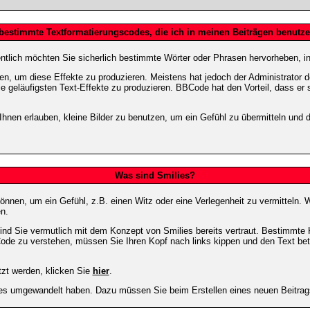
 bestimmte Textformatierungscodes, die ich in meinen Beiträgen benutz
entlich möchten Sie sicherlich bestimmte Wörter oder Phrasen hervorheben, in
 um diese Effekte zu produzieren. Meistens hat jedoch der Administrator
e geläufigsten Text-Effekte zu produzieren. BBCode hat den Vorteil, dass er 
e Ihnen erlauben, kleine Bilder zu benutzen, um ein Gefühl zu übermitteln und
Was sind Smilies?
en können, um ein Gefühl, z.B. einen Witz oder eine Verlegenheit zu vermittel
n.
ind Sie vermutlich mit dem Konzept von Smilies bereits vertraut. Bestimmt
ode zu verstehen, müssen Sie Ihren Kopf nach links kippen und den Text be
tzt werden, klicken Sie
hier
.
lies umgewandelt haben. Dazu müssen Sie beim Erstellen eines neuen Beitrags