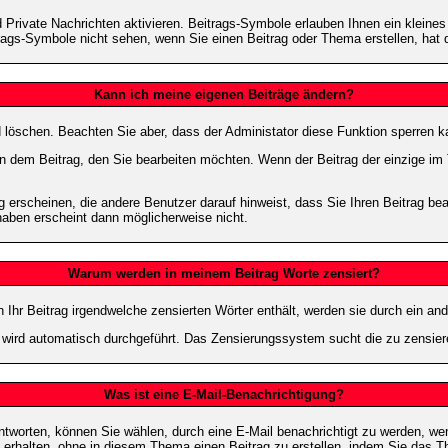
Private Nachrichten aktivieren. Beitrags-Symbole erlauben Ihnen ein kleine
trags-Symbole nicht sehen, wenn Sie einen Beitrag oder Thema erstellen, hat d
Kann ich meine eigenen Beiträge ändern?
nd löschen. Beachten Sie aber, dass der Administator diese Funktion sperren 
in dem Beitrag, den Sie bearbeiten möchten. Wenn der Beitrag der einzige 
rscheinen, die andere Benutzer darauf hinweist, dass Sie Ihren Beitrag bea
haben erscheint dann möglicherweise nicht.
Warum werden in meinem Beitrag Worte zensiert?
hr Beitrag irgendwelche zensierten Wörter enthält, werden sie durch ein and
n wird automatisch durchgeführt. Das Zensierungssystem sucht die zu zensier
Was ist eine E-Mail-Benachrichtigung?
worten, können Sie wählen, durch eine E-Mail benachrichtigt zu werden, we
erhalten, ohne in diesem Thema einen Beitrag zu erstellen, indem Sie das Th