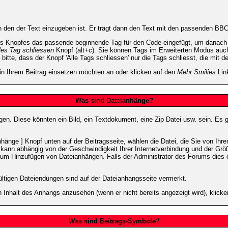
 den der Text einzugeben ist. Er trägt dann den Text mit den passenden BBCo
s Knopfes das passende beginnende Tag für den Code eingefügt, um danach d
les Tag schliessen
Knopf (alt+c). Sie können Tags im Erweiterten Modus auc
itte, dass der Knopf 'Alle Tags schliessen' nur die Tags schliesst, die mit d
 in Ihrem Beitrag einsetzen möchten an oder klicken auf den
Mehr Smilies
Link
Was sind Dateianhänge?
gen. Diese könnten ein Bild, ein Textdokument, eine Zip Datei usw. sein. Es 
änge ] Knopf unten auf der Beitragsseite, wählen die Datei, die Sie von Ihrem
kann abhängig von der Geschwindigkeit Ihrer Internetverbindung und der Gr
zum Hinzufügen von Dateianhängen. Falls der Administrator des Forums dies e
ültigen Dateiendungen sind auf der Dateianhangsseite vermerkt.
 Inhalt des Anhangs anzusehen (wenn er nicht bereits angezeigt wird), klick
Was sind Beitrags-Symbole?