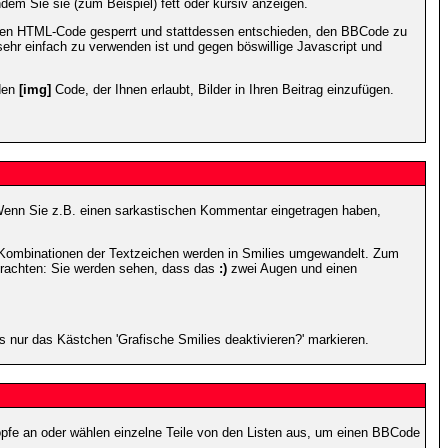
dem Sie sie (zum Beispiel) fett oder kursiv anzeigen.
 den HTML-Code gesperrt und stattdessen entschieden, den BBCode zu
sehr einfach zu verwenden ist und gegen böswillige Javascript und
 den
[img]
Code, der Ihnen erlaubt, Bilder in Ihren Beitrag einzufügen.
n. Wenn Sie z.B. einen sarkastischen Kommentar eingetragen haben,
e Kombinationen der Textzeichen werden in Smilies umgewandelt. Zum
trachten: Sie werden sehen, dass das
:)
zwei Augen und einen
 nur das Kästchen 'Grafische Smilies deaktivieren?' markieren.
nöpfe an oder wählen einzelne Teile von den Listen aus, um einen BBCode