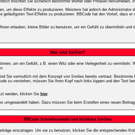
entlich möchten Sie sicherlich bestimmte Wörter oder Phrasen hervorheben, in
 um diese Effekte zu produzieren. Meistens hat jedoch der Administrator
e geläufigsten Text-Effekte zu produzieren. BBCode hat den Vorteil, dass er 
e Ihnen erlauben, kleine Bilder zu benutzen, um ein Gefühl zu übermitteln und
Was sind Smilies?
en können, um ein Gefühl, z.B. einen Witz oder eine Verlegenheit zu vermittel
n.
ind Sie vermutlich mit dem Konzept von Smilies bereits vertraut. Bestimmt
ode zu verstehen, müssen Sie Ihren Kopf nach links kippen und den Text be
tzt werden, klicken Sie
hier
.
lies umgewandelt haben. Dazu müssen Sie beim Erstellen eines neuen Beitrags
BBCode Schnellauswahl und klickbare Smilies
Beiträge einzutragen. Um sie zu benutzen, klicken Sie die entsprechenden K