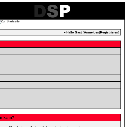
» Hallo Gast [
Anmelden
|
Registrieren
]
en kann?