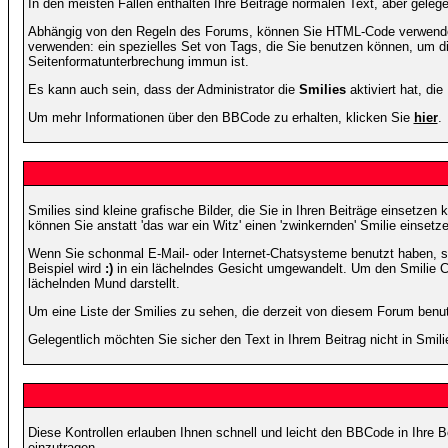
In den meisten Fällen enthalten Ihre Beiträge normalen Text, aber geleg
Abhängig von den Regeln des Forums, können Sie HTML-Code verwenden,
verwenden: ein spezielles Set von Tags, die Sie benutzen können, um di
Seitenformatunterbrechung immun ist.
Es kann auch sein, dass der Administrator die
Smilies
aktiviert hat, di
Um mehr Informationen über den BBCode zu erhalten, klicken Sie
hier
.
Smilies sind kleine grafische Bilder, die Sie in Ihren Beiträge einsetz
können Sie anstatt 'das war ein Witz' einen 'zwinkernden' Smilie einsetze
Wenn Sie schonmal E-Mail- oder Internet-Chatsysteme benutzt haben, s
Beispiel wird
:)
in ein lächelndes Gesicht umgewandelt. Um den Smilie C
lächelnden Mund darstellt.
Um eine Liste der Smilies zu sehen, die derzeit von diesem Forum benu
Gelegentlich möchten Sie sicher den Text in Ihrem Beitrag nicht in Smi
Diese Kontrollen erlauben Ihnen schnell und leicht den BBCode in Ihre 
einzutragen.