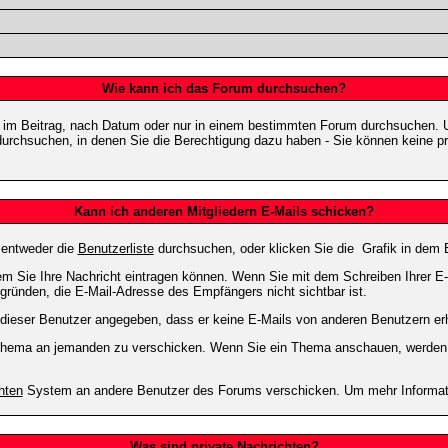
Wie kann ich das Forum durchsuchen?
 im Beitrag, nach Datum oder nur in einem bestimmten Forum durchsuchen. U
durchsuchen, in denen Sie die Berechtigung dazu haben - Sie können keine pri
Kann ich anderen Mitgliedern E-Mails schicken?
 entweder die
Benutzerliste
durchsuchen, oder klicken Sie die
Grafik in dem 
dem Sie Ihre Nachricht eintragen können. Wenn Sie mit dem Schreiben Ihrer E-M
gründen, die E-Mail-Adresse des Empfängers nicht sichtbar ist.
at dieser Benutzer angegeben, dass er keine E-Mails von anderen Benutzern er
m Thema an jemanden zu verschicken. Wenn Sie ein Thema anschauen, werden S
hten
System an andere Benutzer des Forums verschicken. Um mehr Information
Was sind private Nachrichten?