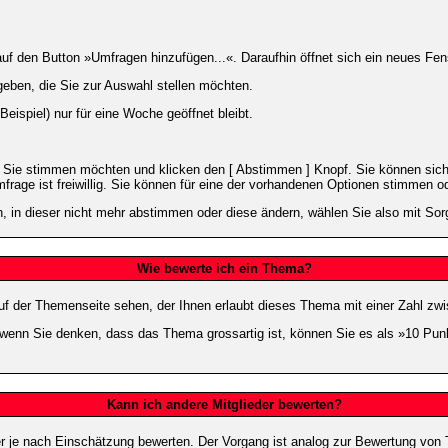
 den Button »Umfragen hinzufügen...«. Daraufhin öffnet sich ein neues Fens
geben, die Sie zur Auswahl stellen möchten.
eispiel) nur für eine Woche geöffnet bleibt.
e Sie stimmen möchten und klicken den [ Abstimmen ] Knopf. Sie können sich
frage ist freiwillig. Sie können für eine der vorhandenen Optionen stimmen 
 in dieser nicht mehr abstimmen oder diese ändern, wählen Sie also mit Sorg
Wie bewerte ich ein Thema?
f der Themenseite sehen, der Ihnen erlaubt dieses Thema mit einer Zahl zwi
er wenn Sie denken, dass das Thema grossartig ist, können Sie es als »10 Pu
Kann ich andere Mitglieder bewerten?
eder je nach Einschätzung bewerten. Der Vorgang ist analog zur Bewertung vo