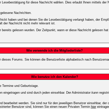
 Lesebestätigung für diese Nachricht wählen. Dies erlaubt Ihnen mittels de
d gelesene Nachrichten.
chickt haben und bei denen Sie die Lesebestätigung verlangt haben, der Emp
lt der Nachricht nicht mehr relevant ist.
 bereits gelesen wurden. Der Zeitpunkt, wann er diese Nachricht gelesen hat
Wie verwende ich die Mitgliederliste?
tzer dieses Forums. Sie können die Benutzerliste alphabetisch nach Benutzer
Wie benutze ich den Kalender?
te Termine und Geburtstage.
 eingetragen und sind durch jeden einsehbar. Der Administrator
kann
registr
 bearbeitet werden. Sie sind nur für den jeweiligen Benutzer einsehbar, der d
strierter Benutzer sind, können Sie einen neuen Privaten Termin
hier
eintrage