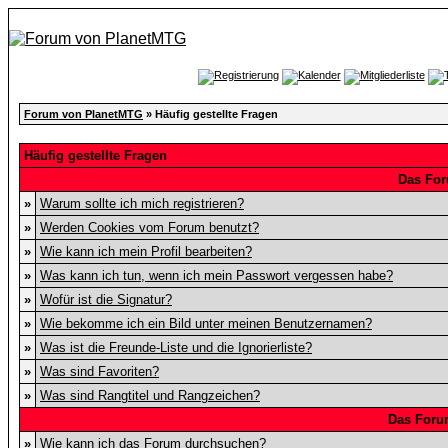
Forum von PlanetMTG
» Häufig gestellte Fragen
Häufig gestellte Fragen
Das For
»
Warum sollte ich mich registrieren?
»
Werden Cookies vom Forum benutzt?
»
Wie kann ich mein Profil bearbeiten?
»
Was kann ich tun, wenn ich mein Passwort vergessen habe?
»
Wofür ist die Signatur?
»
Wie bekomme ich ein Bild unter meinen Benutzernamen?
»
Was ist die Freunde-Liste und die Ignorierliste?
»
Was sind Favoriten?
»
Was sind Rangtitel und Rangzeichen?
Das Foru
»
Wie kann ich das Forum durchsuchen?