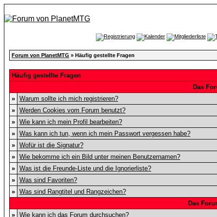
Forum von PlanetMTG
» Häufig gestellte Fragen
Häufig gestellte Fragen
Das For
»
Warum sollte ich mich registrieren?
»
Werden Cookies vom Forum benutzt?
»
Wie kann ich mein Profil bearbeiten?
»
Was kann ich tun, wenn ich mein Passwort vergessen habe?
»
Wofür ist die Signatur?
»
Wie bekomme ich ein Bild unter meinen Benutzernamen?
»
Was ist die Freunde-Liste und die Ignorierliste?
»
Was sind Favoriten?
»
Was sind Rangtitel und Rangzeichen?
Das Foru
»
Wie kann ich das Forum durchsuchen?